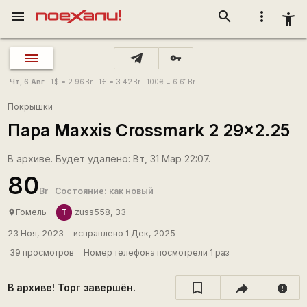
menu
search
more_vert
accessibility_new
vpn_key
Чт, 6 Авг
1
$
= 2.96
Br
1
€
= 3.42
Br
100
₴
= 6.61
Br
Покрышки
Пара Maxxis Crossmark 2 29×2.25
В архиве. Будет удалено: Вт, 31 Мар 22:07.
80
Br
Состояние: как новый
Т
Гомель
zuss558, 33
place
23 Ноя, 2023
исправлено 1 Дек, 2025
39 просмотров
Номер телефона посмотрели 1 раз
В архиве! Торг завершён.
report