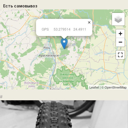
Есть самовывоз
×
GPS
53.279514
24.4911
+
−
Leaflet
| ©
OpenStreetMap
#