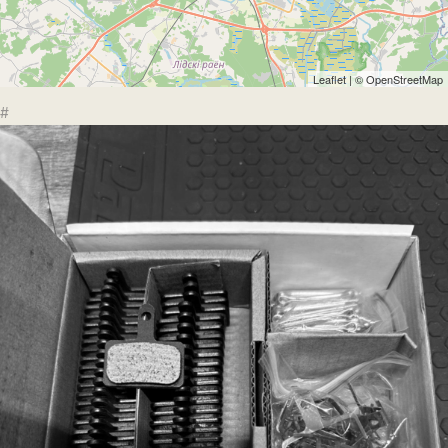
Leaflet
| ©
OpenStreetMap
#