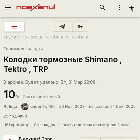
menu
search
more_vert
accessibility_new
vpn_key
Пт, 7 Авг
1
$
= 2.96
Br
1
€
= 3.41
Br
100
₴
= 6.61
Br
Тормозные колодки
Колодки тормозные Shimano ,
Tektro , TRP
В архиве. Будет удалено: Вт, 31 Мар 22:08.
10
Br
Состояние: новый
Лида
kinder47, 186
30 Ноя, 2023
исправлено 1 Дек, 2025
place
25 поднятий
181 просмотр
8 закладок
Номер телефона посмотрели 2 раза
В архиве! Торг