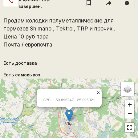
call
report
завершён.
Продам колодки полуметаллические для
тормозов Shimano , Tektro , TRP и прочих .
Цена 10 руб пара
Почта / европочта
Есть доставка
Есть самовывоз
×
GPS
53.896247
25.296021
+
−