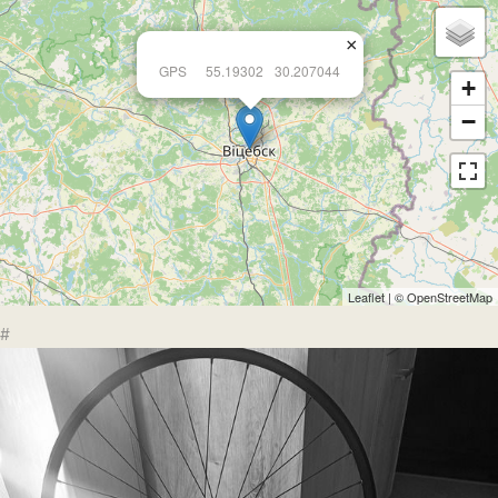
×
GPS
55.19302
30.207044
+
−
Leaflet
| ©
OpenStreetMap
#