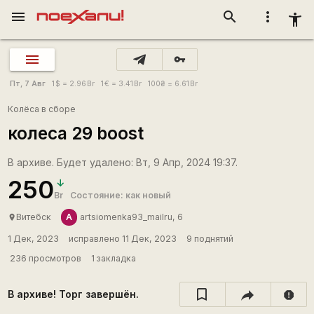
menu
search
more_vert
accessibility_new
vpn_key
Пт, 7 Авг
1
$
= 2.96
Br
1
€
= 3.41
Br
100
₴
= 6.61
Br
Колёса в сборе
колеса 29 boost
В архиве. Будет удалено: Вт, 9 Апр, 2024 19:37.
250
Br
Состояние: как новый
A
Витебск
artsiomenka93_mailru, 6
place
1 Дек, 2023
исправлено 11 Дек, 2023
9 поднятий
236 просмотров
1 закладка
В архиве! Торг завершён.
report