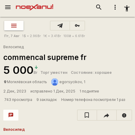
menu
search
more_vert
accessibility_new
vpn_key
Пт, 7 Авг
1
$
= 2.96
Br
1
€
= 3.41
Br
100
₴
= 6.61
Br
Велосипед
commencal supreme fr
5 000
Br
Торг уместен
Состояние: хорошее
Могилёвская область
egorsycikov, 1
place
2 Дек, 2023
исправлено 1 Дек, 2025
1 поднятие
743 просмотра
9 закладок
Номер телефона посмотрели 1 раз
chat
report
Велосипед