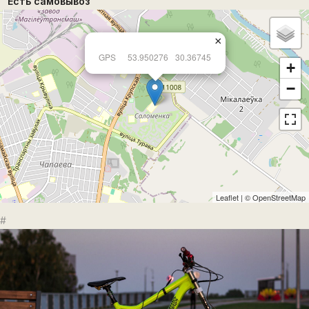
Есть самовывоз
×
GPS
53.950276
30.36745
+
−
Leaflet
| ©
OpenStreetMap
#