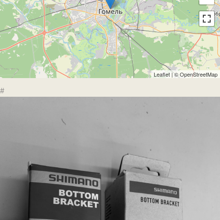
Leaflet
| ©
OpenStreetMap
#