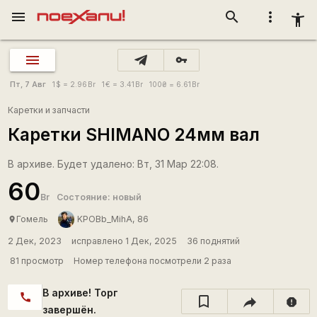
menu
search
more_vert
accessibility_new
vpn_key
Пт, 7 Авг
1
$
= 2.96
Br
1
€
= 3.41
Br
100
₴
= 6.61
Br
Каретки и запчасти
Каретки SHIMANO 24мм вал
В архиве. Будет удалено: Вт, 31 Мар 22:08.
60
Br
Состояние: новый
Гомель
KPOBb_MihA, 86
place
2 Дек, 2023
исправлено 1 Дек, 2025
36 поднятий
81 просмотр
Номер телефона посмотрели 2 раза
В архиве! Торг
call
report
завершён.