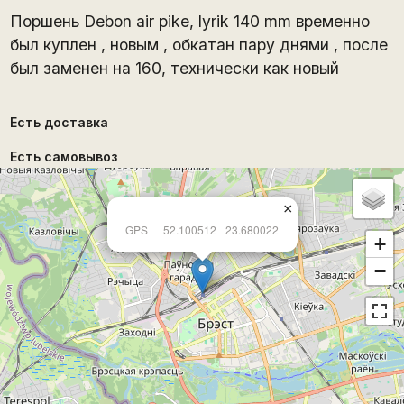
Поршень Debon air pike, lyrik 140 mm временно
был куплен , новым , обкатан пару днями , после
был заменен на 160, технически как новый
Есть доставка
Есть самовывоз
×
GPS
52.100512
23.680022
+
−