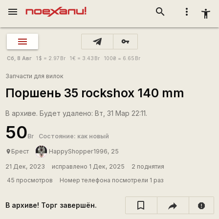
menu
search
more_vert
accessibility_new
vpn_key
Сб, 8 Авг
1
$
= 2.97
Br
1
€
= 3.43
Br
100
₴
= 6.65
Br
Запчасти для вилок
Поршень 35 rockshox 140 mm
В архиве. Будет удалено: Вт, 31 Мар 22:11.
50
Br
Состояние: как новый
Брест
HappyShopper1996, 25
place
21 Дек, 2023
исправлено 1 Дек, 2025
2 поднятия
45 просмотров
Номер телефона посмотрели 1 раз
В архиве! Торг завершён.
report