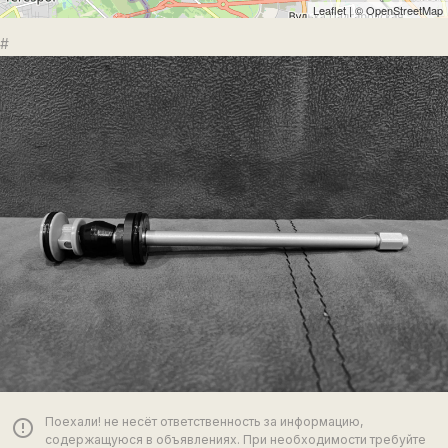
Leaflet
| ©
OpenStreetMap
#
Поехали! не несёт ответственность за информацию,
error_outline
содержащуюся в объявлениях. При необходимости требуйте