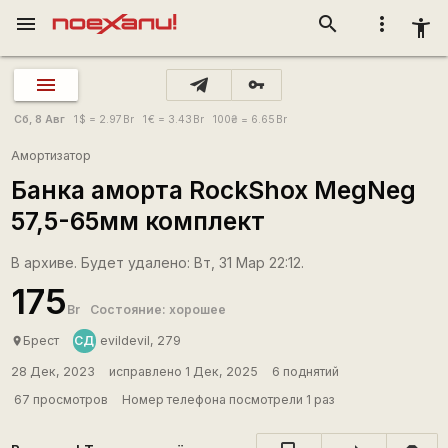
menu
search
more_vert
accessibility_new
vpn_key
Сб, 8 Авг
1
$
= 2.97
Br
1
€
= 3.43
Br
100
₴
= 6.65
Br
Амортизатор
Банка аморта RockShox MegNeg
57,5-65мм комплект
В архиве. Будет удалено: Вт, 31 Мар 22:12.
175
Br
Состояние: хорошее
СД
Брест
evildevil, 279
place
28 Дек, 2023
исправлено 1 Дек, 2025
6 поднятий
67 просмотров
Номер телефона посмотрели 1 раз