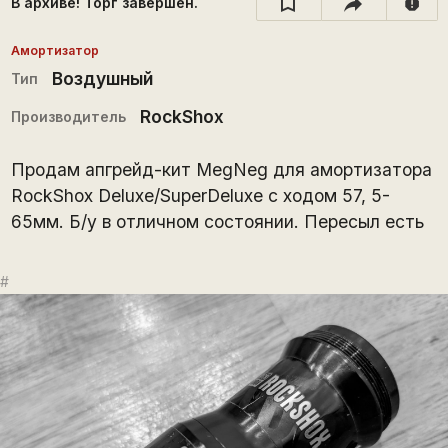
В архиве! Торг завершён.
report
Амортизатор
Воздушный
Тип
RockShox
Производитель
Продам апгрейд-кит MegNeg для амортизатора
RockShox Deluxe/SuperDeluxe с ходом 57, 5-
65мм. Б/у в отличном состоянии. Пересыл есть
#