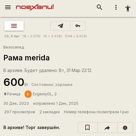
menu
search
more_vert
accessibility_new
vpn_key
Сб, 8 Авг
1
$
= 2.97
Br
1
€
= 3.43
Br
100
₴
= 6.65
Br
Велосипед
Рама merida
В архиве. Будет удалено: Вт, 31 Мар 22:12.
600
Br
Состояние: хорошее
E
Речица
EvgeniyGL, 2
place
30 Дек, 2023
исправлено 1 Дек, 2025
207 просмотров
2 закладки
Номер телефона посмотрели 1 раз
В архиве! Торг завершён.
report