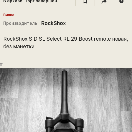
В архиве! Торг завершён.
report
Вилка
RockShox
Производитель
RockShox SID SL Select RL 29 Boost remote новая,
без манетки
#