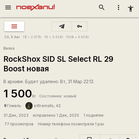
menu
search
more_vert
accessibility_new
vpn_key
Сб, 8 Авг
1
$
= 2.97
Br
1
€
= 3.43
Br
100
₴
= 6.65
Br
Вилка
RockShox SID SL Select RL 29
Boost новая
В архиве. Будет удалено: Вт, 31 Мар 22:12.
1 500
Br
Состояние: новый
Гомель
eXtremalls, 42
place
31 Дек, 2023
исправлено 1 Дек, 2025
1 поднятие
77 просмотров
Номер телефона посмотрели 1 раз