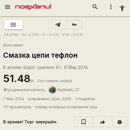
menu
search
more_vert
accessibility_new
vpn_key
Сб, 8 Авг
1
$
= 2.97
Br
1
€
= 3.43
Br
100
₴
= 6.65
Br
Велохимия
Смазка цепи тефлон
В архиве. Будет удалено: Вт, 31 Мар 22:14.
51.48
Br
Состояние: новый
Гродненская область
Pashketn, 27
place
7 Янв, 2024
исправлено 1 Дек, 2025
4 поднятия
67 просмотров
Номер телефона посмотрели 1 раз
В архиве! Торг завершён.
report