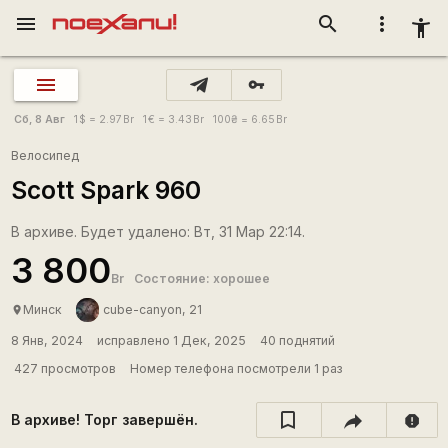
menu
search
more_vert
accessibility_new
vpn_key
Сб, 8 Авг
1
$
= 2.97
Br
1
€
= 3.43
Br
100
₴
= 6.65
Br
Велосипед
Sсоtt Sраrk 960
В архиве. Будет удалено: Вт, 31 Мар 22:14.
3 800
Br
Состояние: хорошее
Минск
cube-canyon, 21
place
8 Янв, 2024
исправлено 1 Дек, 2025
40 поднятий
427 просмотров
Номер телефона посмотрели 1 раз
В архиве! Торг завершён.
report