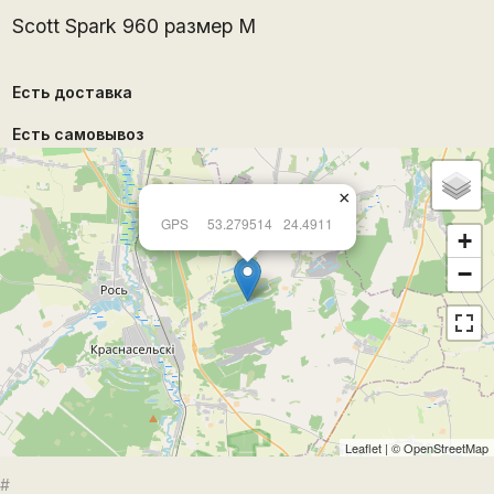
Sсоtt Sраrk 960 размер М
Есть доставка
Есть самовывоз
×
GPS
53.279514
24.4911
+
−
Leaflet
| ©
OpenStreetMap
#