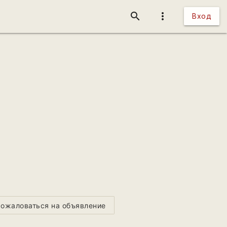
search
more_vert
Вход
ожаловаться на объявление