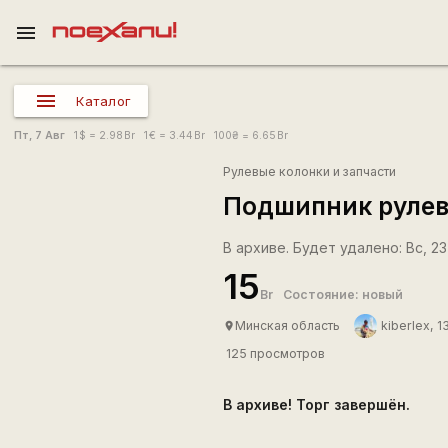
menu
Каталог
Пт, 7 Авг
1
$
= 2.98
Br
1
€
= 3.44
Br
100
₴
= 6.65
Br
Рулевые колонки и запчасти
Подшипник рулево
В архиве. Будет удалено: Вс, 23 
15
Br
Состояние: новый
Минская область
kiberlex, 1
place
125 просмотров
В архиве! Торг завершён.