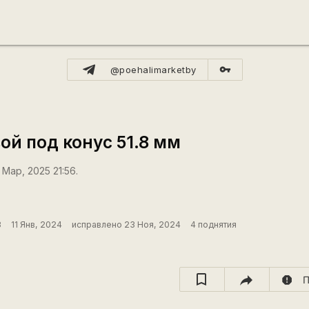
vpn_key
@poehalimarketby
й под конус 51.8 мм
Мар, 2025 21:56.
3
11 Янв, 2024
исправлено 23 Ноя, 2024
4 поднятия
report
П