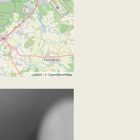
Leaflet
| ©
OpenStreetMap