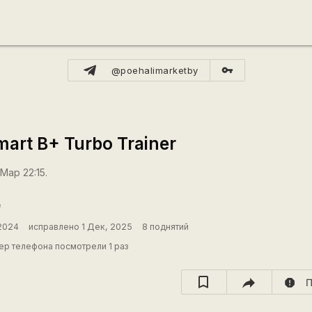
vpn_key
@poehalimarketby
mart B+ Turbo Trainer
Мар 22:15.
е
 2024
исправлено 1 Дек, 2025
8 поднятий
р телефона посмотрели 1 раз
report
П