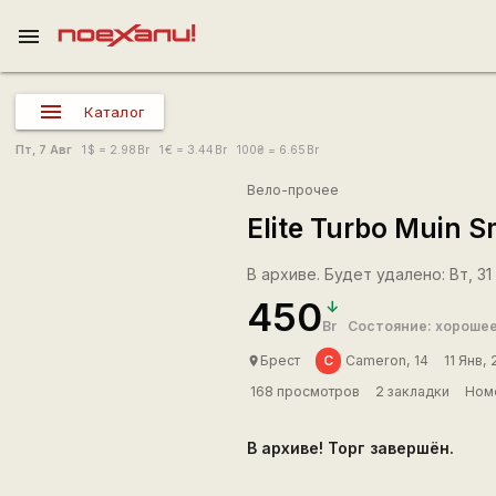
menu
Каталог
Пт, 7 Авг
1
$
= 2.98
Br
1
€
= 3.44
Br
100
₴
= 6.65
Br
Вело-прочее
Elite Turbo Muin S
В архиве. Будет удалено: Вт, 31 
450
Br
Состояние: хороше
C
Брест
Cameron, 14
11 Янв,
place
168 просмотров
2 закладки
Номе
В архиве! Торг завершён.