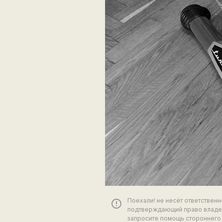
Поехали! не несёт ответствен
error_outline
подтверждающий право владен
запросите помощь стороннего 