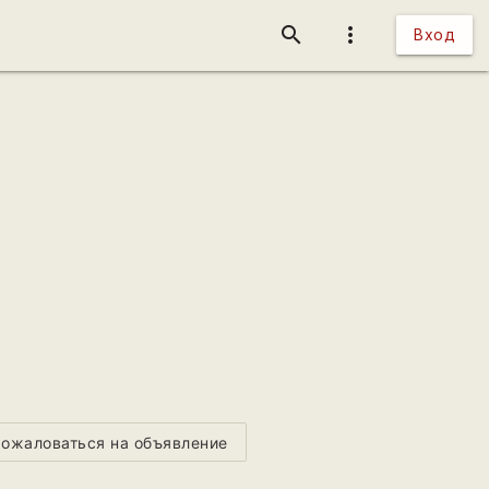
search
more_vert
Вход
ожаловаться на объявление