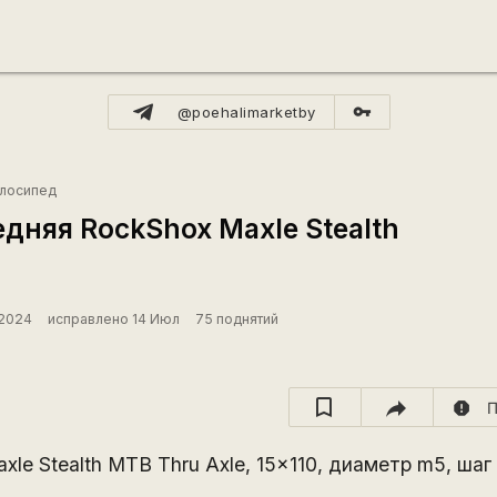
vpn_key
@poehalimarketby
лосипед
едняя RockShox Maxle Stealth
 2024
исправлено 14 Июл
75 поднятий
report
П
le Stealth MTB Thru Axle, 15x110, диаметр m5, шаг