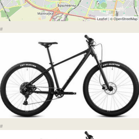
Leaflet
| ©
OpenStreetMap
#
#