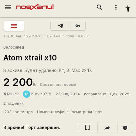
menu
search
more_vert
accessibility_new
vpn_key
Пн, 10 Авг
1
$
= 2.97
Br
1
€
= 3.43
Br
100
₴
= 6.65
Br
Велосипед
Atom xtrail x10
В архиве. Будет удалено: Вт, 31 Мар 22:17.
2 200
Br
Состояние: новый
M
Минск
burvin97, 5
23 Янв, 2024
исправлено 1 Дек, 2025
place
2 поднятия
203 просмотра
Номер телефона посмотрели 1 раз
В архиве! Торг завершён.
report