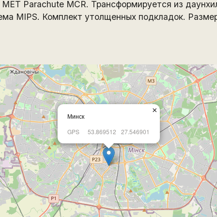
MET Parachute MCR. Трансформируется из даунхил
ма MIPS. Комплект утолщенных подкладок. Разме
×
Минск
GPS
53.869512
27.546901