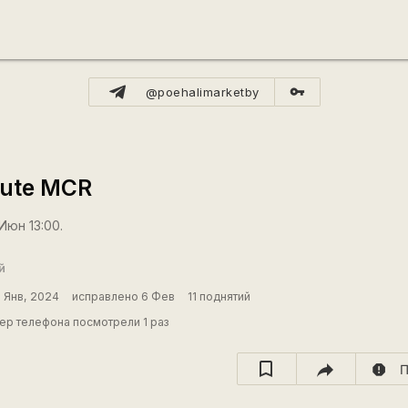
vpn_key
@poehalimarketby
ute MCR
Июн 13:00.
й
 Янв, 2024
исправлено 6 Фев
11 поднятий
ер телефона посмотрели 1 раз
report
П