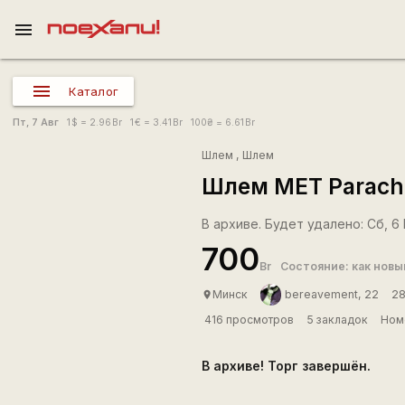
menu
Каталог
Пт, 7 Авг
1
$
= 2.96
Br
1
€
= 3.41
Br
100
₴
= 6.61
Br
Шлем
,
Шлем
Шлем MET Parach
В архиве. Будет удалено: Сб, 6 
700
Br
Состояние: как новы
Минск
bereavement, 22
28
place
416 просмотров
5 закладок
Ном
В архиве! Торг завершён.