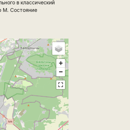
ьного в классический
р М. Состояние
+
−