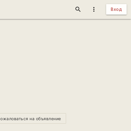
search
more_vert
Вход
ожаловаться на объявление