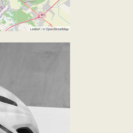
Leaflet
| ©
OpenStreetMap