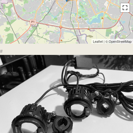
Leaflet
| ©
OpenStreetMap
#