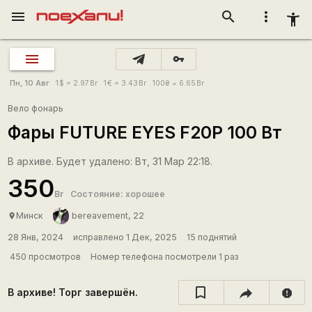
menu
search
more_vert
accessibility_new
vpn_key
Пн, 10 Авг
1
$
= 2.97
Br
1
€
= 3.43
Br
100
₴
= 6.65
Br
Вело фонарь
Фары FUTURE EYES F20P 100 Вт
В архиве. Будет удалено: Вт, 31 Мар 22:18.
350
Br
Состояние: хорошее
Минск
bereavement, 22
place
28 Янв, 2024
исправлено 1 Дек, 2025
15 поднятий
450 просмотров
Номер телефона посмотрели 1 раз
В архиве! Торг завершён.
report