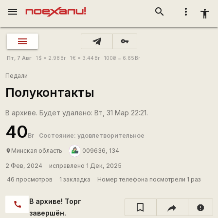
menu
search
more_vert
accessibility_new
vpn_key
Пт, 7 Авг
1
$
= 2.98
Br
1
€
= 3.44
Br
100
₴
= 6.65
Br
Педали
Полуконтакты
В архиве. Будет удалено: Вт, 31 Мар 22:21.
40
Br
Состояние: удовлетворительное
Минская область
009636, 134
place
2 Фев, 2024
исправлено 1 Дек, 2025
46 просмотров
1 закладка
Номер телефона посмотрели 1 раз
В архиве! Торг
call
report
завершён.