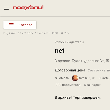
menu
Каталог
Пт, 7 Авг
1
$
= 2.96
Br
1
€
= 3.41
Br
100
₴
= 6.61
Br
Роторы и адаптеры
net
В архиве. Будет удалено: Вт, 15 
Договорная цена
Состояние: н
Гомель
famin-5, 31
9 Фев,
place
209 просмотров
6 закладок
В архиве! Торг завершён.