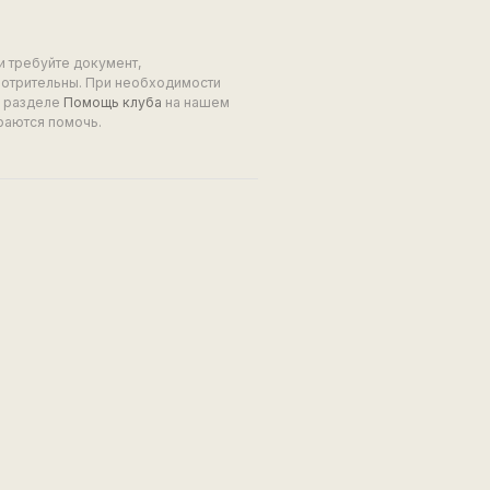
и требуйте документ,
мотрительны. При необходимости
в разделе
Помощь клуба
на нашем
раются помочь.