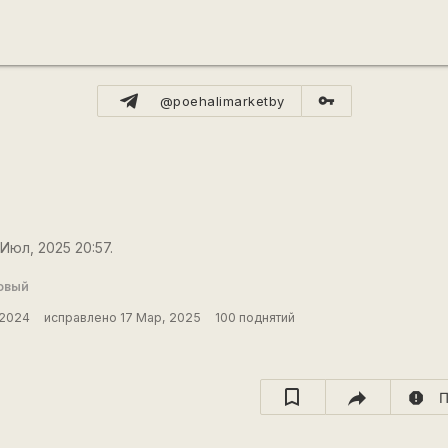
vpn_key
@poehalimarketby
Июл, 2025 20:57.
овый
 2024
исправлено 17 Мар, 2025
100 поднятий
report
П