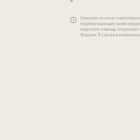
=
Поехали! не несёт ответствен
error_outline
подтверждающий право владен
запросите помощь стороннего 
Форуме. В случае возникновен