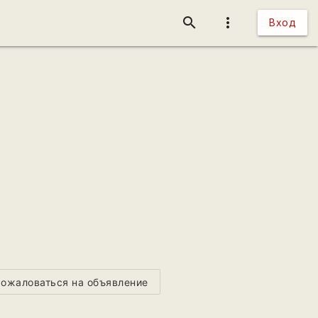
search
more_vert
Вход
ожаловаться на объявление