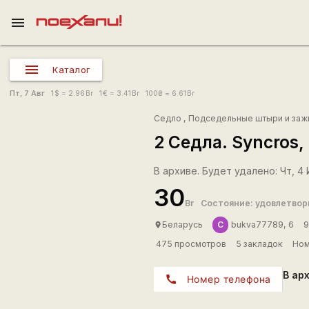
menu
Каталог
Пт, 7 Авг
1
$
= 2.96
Br
1
€
= 3.41
Br
100
₴
= 6.61
Br
Седло
,
Подседельные штыри и за
2 Седла. Syncros,
В архиве. Будет удалено: Чт, 4 И
30
Br
Состояние: удовлетво
С
Беларусь
bukva77789, 6
9
place
475 просмотров
5 закладок
Ном
В ар
call
Номер телефона