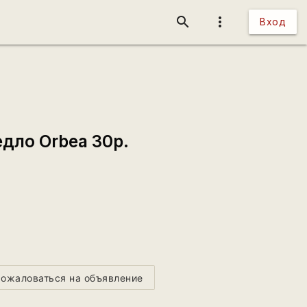
search
more_vert
Вход
едло Orbea 30р.
ожаловаться на объявление