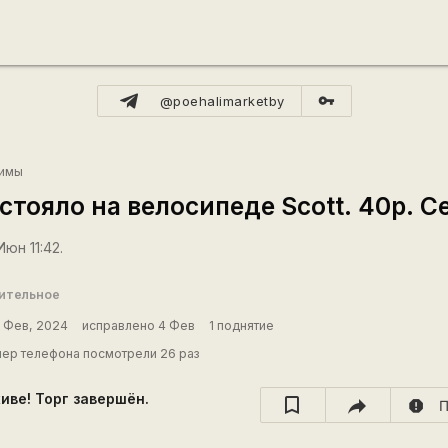
vpn_key
@poehalimarketby
жимы
 стояло на велосипеде Scott. 40р. С
юн 11:42.
рительное
 Фев, 2024
исправлено 4 Фев
1 поднятие
ер телефона посмотрели 26 раз
хиве! Торг завершён.
report
П