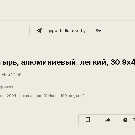
vpn_key
@poehalimarketby
ырь, алюминиевый, легкий, 30.9
 Ноя 17:09.
орошее
Фев, 2024
исправлено 31 Июл
100 поднятий
report
П