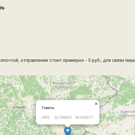
рь
почтой, отправление стоит примерно - 5 руб., для связи пишит
×
Гомель
GPS
52.398401
30.959217