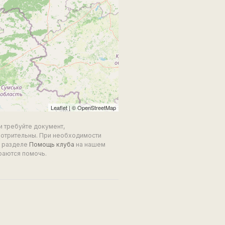
Leaflet
| ©
OpenStreetMap
и требуйте документ,
мотрительны. При необходимости
в разделе
Помощь клуба
на нашем
раются помочь.