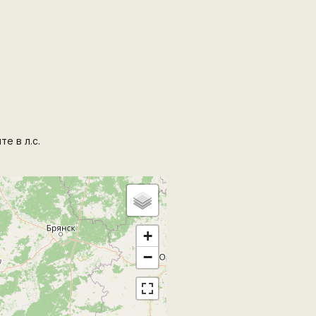
е в л.с.
+
−