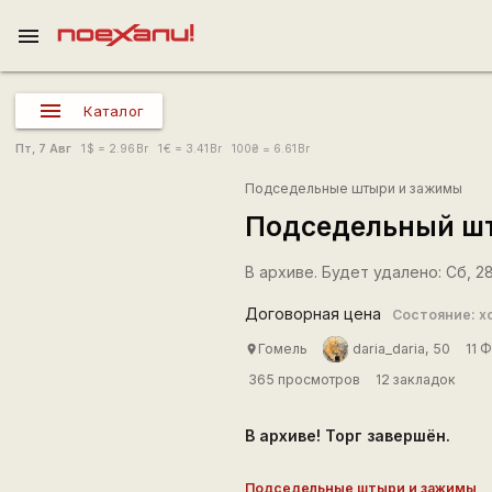
menu
Каталог
Пт, 7 Авг
1
$
= 2.96
Br
1
€
= 3.41
Br
100
₴
= 6.61
Br
Подседельные штыри и зажимы
Подседельный шт
В архиве. Будет удалено: Сб, 28
Договорная цена
Состояние: х
Гомель
daria_daria, 50
11 
place
365 просмотров
12 закладок
В архиве! Торг завершён.
Подседельные штыри и зажимы