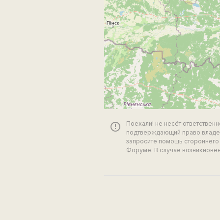
Поехали! не несёт ответствен
error_outline
подтверждающий право владен
запросите помощь стороннего 
Форуме. В случае возникновен