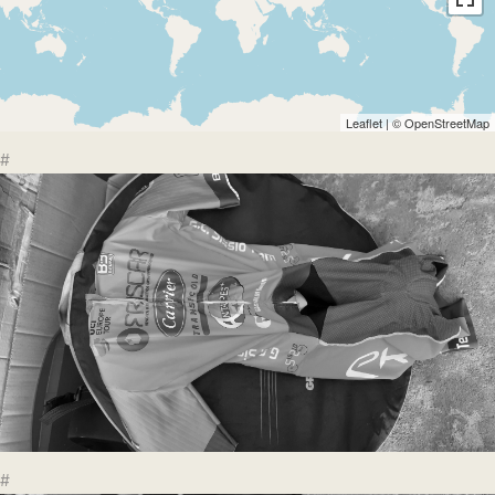
Leaflet
| ©
OpenStreetMap
#
#