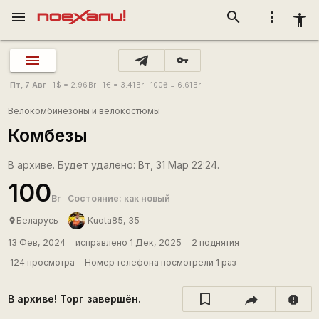
menu
search
more_vert
accessibility_new
vpn_key
Пт, 7 Авг
1
$
= 2.96
Br
1
€
= 3.41
Br
100
₴
= 6.61
Br
Велокомбинезоны и велокостюмы
Комбезы
В архиве. Будет удалено: Вт, 31 Мар 22:24.
100
Br
Состояние: как новый
Беларусь
Kuota85, 35
place
13 Фев, 2024
исправлено 1 Дек, 2025
2 поднятия
124 просмотра
Номер телефона посмотрели 1 раз
В архиве! Торг завершён.
report