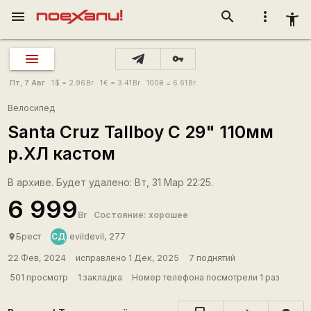
menu
search
more_vert
accessibility_new
vpn_key
Пт, 7 Авг
1
$
= 2.96
Br
1
€
= 3.41
Br
100
₴
= 6.61
Br
Велосипед
Santa Cruz Tallboy C 29" 110мм
р.ХЛ кастом
В архиве. Будет удалено: Вт, 31 Мар 22:25.
6 999
Br
Состояние: хорошее
СД
Брест
evildevil, 277
place
22 Фев, 2024
исправлено 1 Дек, 2025
7 поднятий
501 просмотр
1 закладка
Номер телефона посмотрели 1 раз