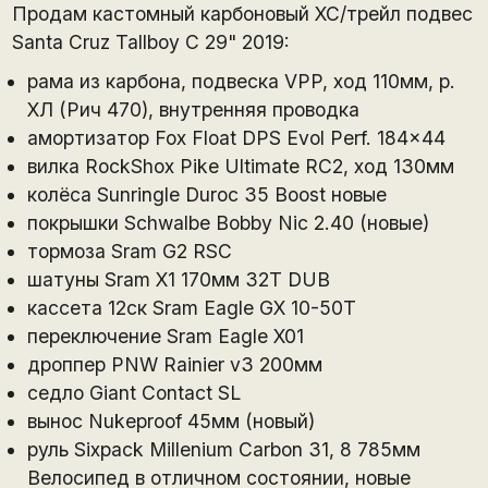
Продам кастомный карбоновый ХС/трейл подвес
Santa Cruz Tallboy C 29" 2019:
рама из карбона, подвеска VPP, ход 110мм, р.
ХЛ (Рич 470), внутренняя проводка
амортизатор Fox Float DPS Evol Perf. 184x44
вилка RockShox Pike Ultimate RC2, ход 130мм
колёса Sunringle Duroc 35 Boost новые
покрышки Schwalbe Bobby Nic 2.40 (новые)
тормоза Sram G2 RSC
шатуны Sram X1 170мм 32Т DUB
кассета 12ск Sram Eagle GX 10-50T
переключение Sram Eagle X01
дроппер PNW Rainier v3 200мм
седло Giant Contact SL
вынос Nukeproof 45мм (новый)
руль Sixpack Millenium Carbon 31, 8 785мм
Велосипед в отличном состоянии, новые