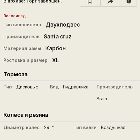
В архиве! Торг завершён.
report
Велосипед
Двухподвес
Тип велосипеда
Santa cruz
Производитель
Карбон
Материал рамы
XL
Ростовка и размер
Тормоза
Тип
Дисковые
Вид
Гидравлика
Производитель
Sram
Колёса и резина
Диаметр колёс
29
, "
Тип вилки
Воздушная