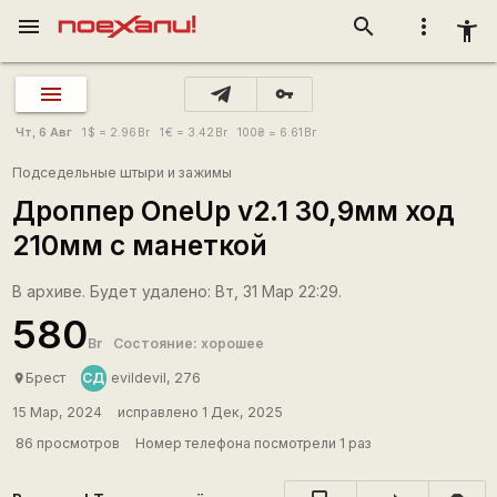
menu
search
more_vert
accessibility_new
vpn_key
Чт, 6 Авг
1
$
= 2.96
Br
1
€
= 3.42
Br
100
₴
= 6.61
Br
Подседельные штыри и зажимы
Дроппер OneUp v2.1 30,9мм ход
210мм с манеткой
В архиве. Будет удалено: Вт, 31 Мар 22:29.
580
Br
Состояние: хорошее
СД
Брест
evildevil, 276
place
15 Мар, 2024
исправлено 1 Дек, 2025
86 просмотров
Номер телефона посмотрели 1 раз