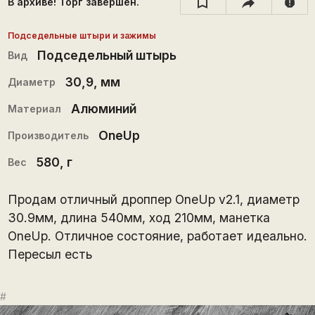
В архиве! Торг завершён.
report
Подседельные штыри и зажимы
Подседельный штырь
Вид
30,9
, мм
Диаметр
Алюминий
Материал
OneUp
Производитель
580
, г
Вес
Продам отличный дроппер OneUp v2.1, диаметр
30.9мм, длина 540мм, ход 210мм, манетка
OneUp. Отличное состояние, работает идеально.
Пересыл есть
#