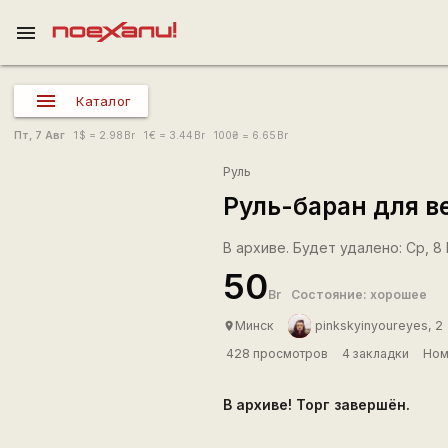
menu
Каталог
Пт, 7 Авг
1
$
= 2.98
Br
1
€
= 3.44
Br
100
₴
= 6.65
Br
Руль
Руль-баран для 
В архиве. Будет удалено: Ср, 8 
50
Br
Состояние: хорошее
Минск
pinkskyinyoureyes, 2
place
428 просмотров
4 закладки
Ном
В архиве! Торг завершён.