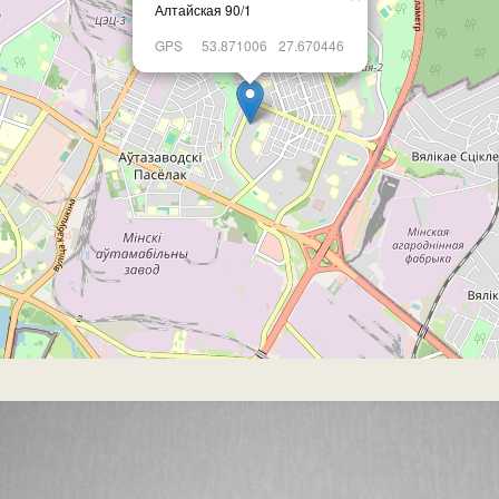
Алтайская 90/1
GPS
53.871006
27.670446