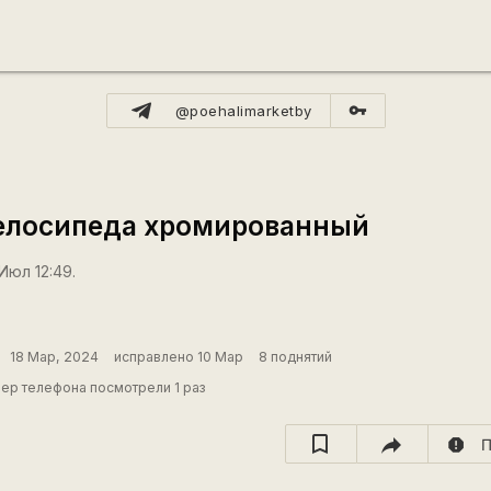
vpn_key
@poehalimarketby
велосипеда хромированный
Июл 12:49.
18 Мар, 2024
исправлено 10 Мар
8 поднятий
ер телефона посмотрели 1 раз
report
П