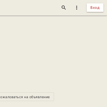
search
more_vert
Вход
ожаловаться на объявление