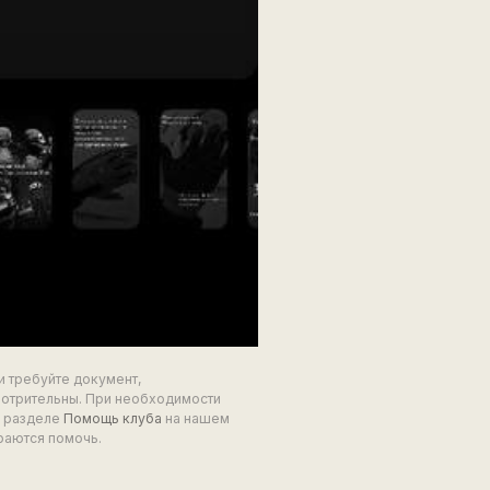
и требуйте документ,
мотрительны. При необходимости
в разделе
Помощь клуба
на нашем
раются помочь.