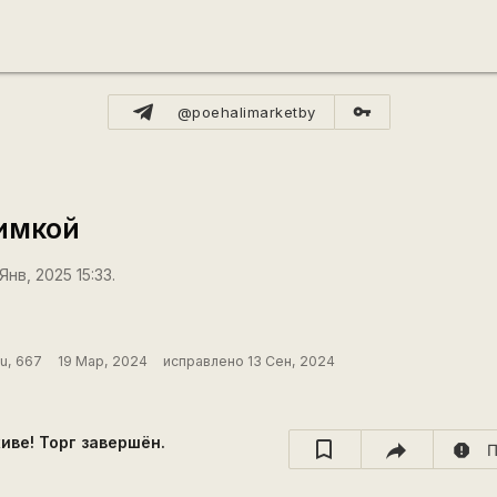
vpn_key
@poehalimarketby
имкой
Янв, 2025 15:33.
ru, 667
19 Мар, 2024
исправлено 13 Сен, 2024
хиве! Торг завершён.
report
П