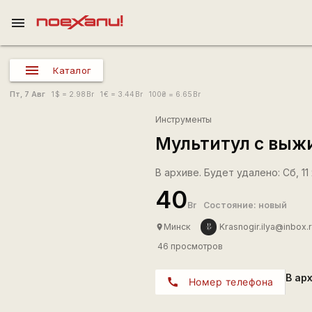
menu
Каталог
Пт, 7 Авг
1
$
= 2.98
Br
1
€
= 3.44
Br
100
₴
= 6.65
Br
Инструменты
Мультитул с выж
В архиве. Будет удалено: Сб, 11 
40
Br
Состояние: новый
Минск
Krasnogir.ilya@inbox.
place
46 просмотров
В ар
call
Номер телефона