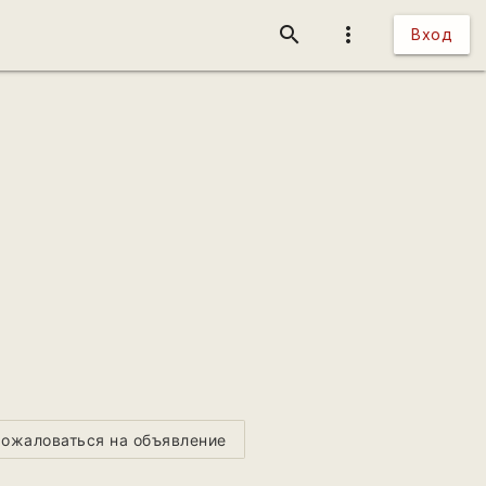
search
more_vert
Вход
ожаловаться на объявление