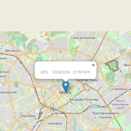
×
GPS
53.902334
27.561879