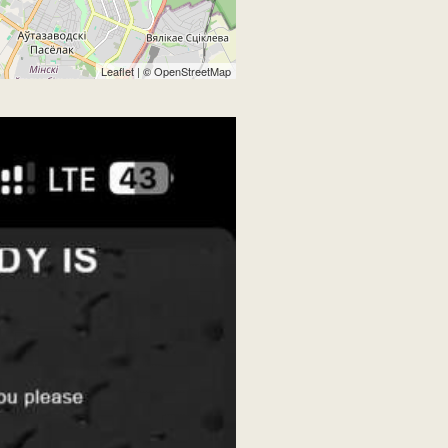
Leaflet
| ©
OpenStreetMap