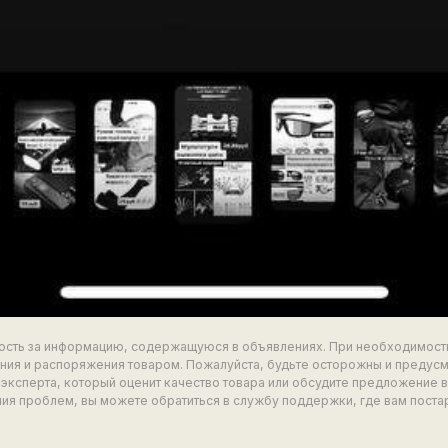
ность за информацию, содержащуюся в объявлениях. При необходимост
ия и распоряжения товаром. Пожалуйста, будьте осторожны и предус
эксперта, который оценит качество товара или обсудите предложение 
ия проблем, вы можете обратиться в службу поддержки, где вам поста