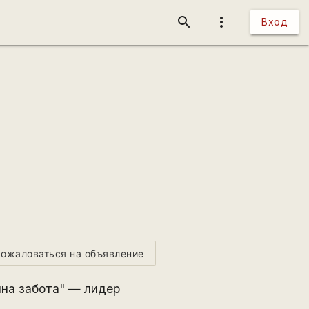
search
more_vert
Вход
ожаловаться на объявление
на забота" — лидер