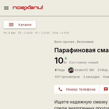
menu
Каталог
Чт, 6 Авг
1
$
= 2.96
Br
1
€
= 3.42
Br
100
₴
= 6.61
Br
Вело-прочее
,
Велохимия
Парафиновая сма
10
Br
Состояние: новый
Лида
kinder47, 186
21 Мар
place
657 просмотров
3 закладки
Ном
call
Номер телефона
chat
Ищете надежную смазку 
среди аналогичных проду