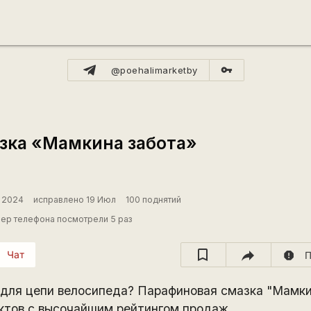
vpn_key
@poehalimarketby
зка «Мамкина забота»
, 2024
исправлено 19 Июл
100 поднятий
ер телефона посмотрели 5 раз
Чат
report
П
для цепи велосипеда? Парафиновая смазка "Мамки
ктов с высочайшим рейтингом продаж.