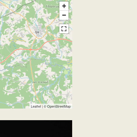
+
−
Leaflet
| ©
OpenStreetMap