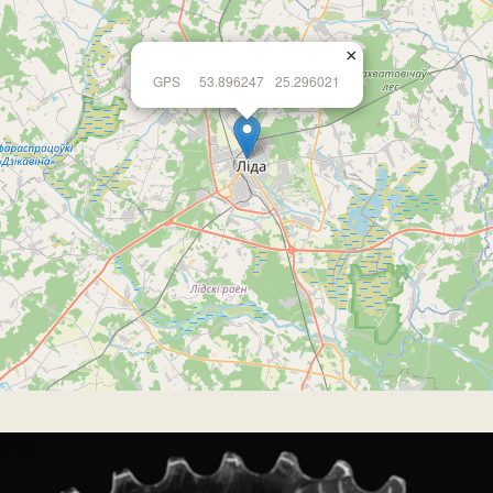
×
GPS
53.896247
25.296021