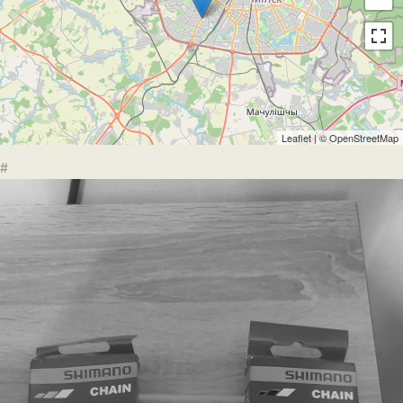
Leaflet
| ©
OpenStreetMap
#