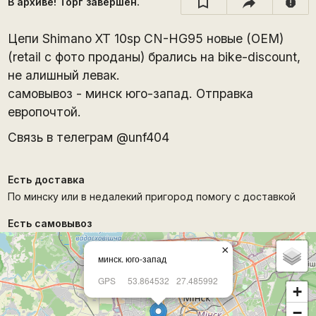
В архиве! Торг завершён.
report
Цепи Shimano XT 10sp CN-HG95 новые (OEM)
(retail с фото проданы) брались на bike-discount,
не алишный левак.
самовывоз - минск юго-запад. Отправка
европочтой.
Связь в телеграм @unf404
Есть доставка
По минску или в недалекий пригород помогу с доставкой
Есть самовывоз
×
минск. юго-запад
GPS
53.864532
27.485992
+
−