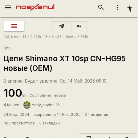
menu
search
more_vert
accessibility_new
vpn_key
Сб, 8 Авг
1
$
= 2.97
Br
1
€
= 3.43
Br
100
₴
= 6.65
Br
Цепь
Цепи Shimano XT 10sp CN-HG95
новые (OEM)
В архиве. Будет удалено: Ср, 14 Май, 2025 05:10.
100
Br
Состояние: новый
Минск
early_cuyler, 16
place
24 Мар, 2024
исправлено 14 Янв, 2025
24 поднятия
190 просмотров
3 закладки