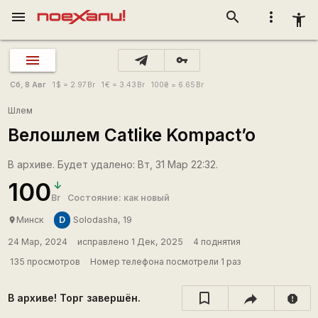
menu
search
more_vert
accessibility_new
vpn_key
Сб, 8 Авг
1
$
= 2.97
Br
1
€
= 3.43
Br
100
₴
= 6.65
Br
Шлем
Велошлем Catlike Kompact’o
В архиве. Будет удалено: Вт, 31 Мар 22:32.
100
Br
Состояние: как новый
D
Минск
Solodasha, 19
place
24 Мар, 2024
исправлено 1 Дек, 2025
4 поднятия
135 просмотров
Номер телефона посмотрели 1 раз
В архиве! Торг завершён.
report