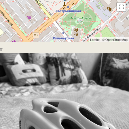
Leaflet
| ©
OpenStreetMap
#