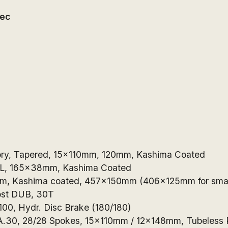
ес
9
ory, Tapered, 15x110mm, 120mm, Kashima Coated
OL, 165x38mm, Kashima Coated
mm, Kashima coated, 457x150mm (406x125mm for small
ost DUB, 30T
0, Hydr. Disc Brake (180/180)
A.30, 28/28 Spokes, 15x110mm / 12x148mm, Tubeless