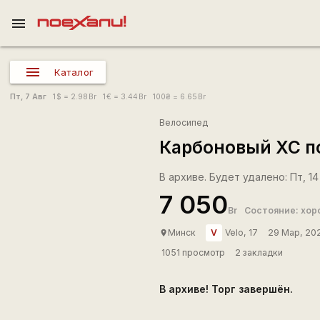
menu
Каталог
Пт, 7 Авг
1
$
= 2.98
Br
1
€
= 3.44
Br
100
₴
= 6.65
Br
Велосипед
Карбоновый XC по
В архиве. Будет удалено: Пт, 14
7 050
Br
Состояние: хор
V
Минск
Velo, 17
29 Мар, 20
place
1051 просмотр
2 закладки
В архиве! Торг завершён.