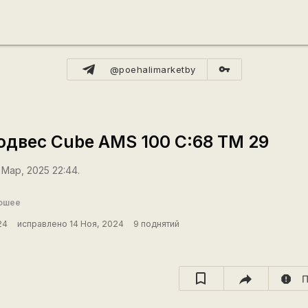
vpn_key
@poehalimarketby
двес Cube AMS 100 C:68 TM 29
 Мар, 2025 22:44.
ошее
24
исправлено 14 Ноя, 2024
9 поднятий
report
П