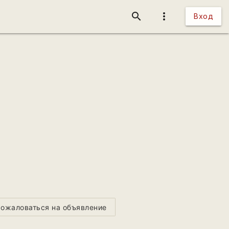
search
more_vert
Вход
ожаловаться на объявление