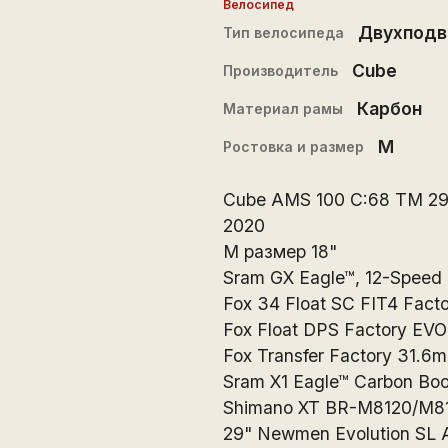
Велосипед
Двухподв
Тип велосипеда
Cube
Производитель
Карбон
Материал рамы
M
Ростовка и размер
Cube AMS 100 C:68 TM 2
2020
М размер 18"
Sram GX Eagle™, 12-Speed
Fox 34 Float SC FIT4 Fact
Fox Float DPS Factory EV
Fox Transfer Factory 31.6
Sram X1 Eagle™ Carbon Bo
Shimano XT BR-M8120/M810
29" Newmen Evolution SL 