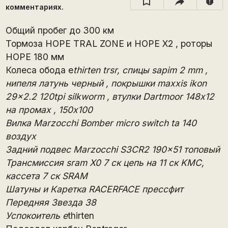
report
комментариях.
Общий пробег до 300 км
Тормоза HOPE TRAL ZONE и HOPE X2 , роторы
HOPE 180 мм
Колеса обода e
thirten trsr, спицы sapim 2 mm ,
нипеля латунь черный , покрышки maxxis ikon
29x2.2 120tpi silkworm , втулки Dartmoor 148х12
на промах , 150х100
Вилка Marzocchi Bomber micro switch ta 140
воздух
Задний подвес Marzocchi S3CR2 190x51 топовый
Трансмиссия sram X0 7 ск цепь на 11 ск KMC,
кассета 7 ск SRAM
Шатуны и Каретка RACERFACE прессфит
Передняя Звезда 38
Успокоитель e
thirten