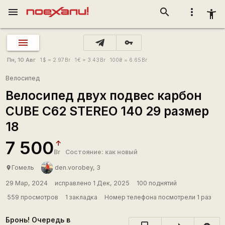
menu
search
more_vert
accessibility_new
vpn_key
Пн, 10 Авг
1
$
= 2.97
Br
1
€
= 3.43
Br
100
₴
= 6.65
Br
Велосипед
Велосипед двух подвес карбон
CUBE C62 STEREO 140 29 размер
18
7 500
Br
Состояние: как новый
Гомель
den.vorobey, 3
place
29 Мар, 2024
исправлено 1 Дек, 2025
100 поднятий
559 просмотров
1 закладка
Номер телефона посмотрели 1 раз
Бронь! Очередь в