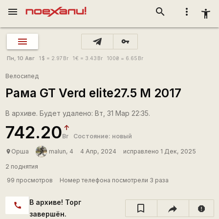
menu
search
more_vert
accessibility_new
vpn_key
Пн, 10 Авг
1
$
= 2.97
Br
1
€
= 3.43
Br
100
₴
= 6.65
Br
Велосипед
Рама GT Verd elite27.5 М 2017
В архиве. Будет удалено: Вт, 31 Мар 22:35.
742.20
Br
Состояние: новый
Орша
malun, 4
4 Апр, 2024
исправлено 1 Дек, 2025
place
2 поднятия
99 просмотров
Номер телефона посмотрели 3 раза
В архиве! Торг
call
report
завершён.