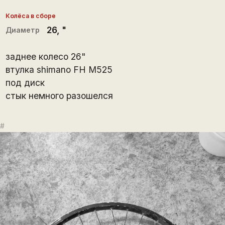
Колёса в сборе
26
, "
Диаметр
заднее колесо 26"
втулка shimano FH M525
под диск
стык немного разошелся
#