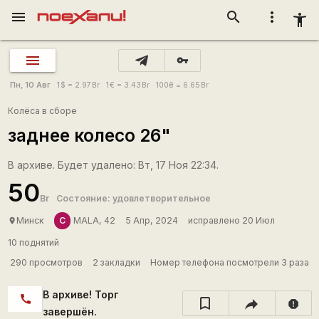
menu
search
more_vert
accessibility_new
vpn_key
Пн, 10 Авг
1
$
= 2.97
Br
1
€
= 3.43
Br
100
₴
= 6.65
Br
Колёса в сборе
заднее колесо 26"
В архиве. Будет удалено: Вт, 17 Ноя 22:34.
50
Br
Состояние: удовлетворительное
С
Минск
MALA, 42
5 Апр, 2024
исправлено 20 Июл
place
10 поднятий
290 просмотров
2 закладки
Номер телефона посмотрели 3 раза
В архиве! Торг
call
report
завершён.