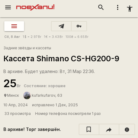
menu
search
more_vert
accessibility_new
vpn_key
Сб, 8 Авг
1
$
= 2.97
Br
1
€
= 3.43
Br
100
₴
= 6.65
Br
Задние звёзды и кассеты
Кассета Shimano CS-HG200-9
В архиве. Будет удалено: Вт, 31 Мар 22:36.
25
Br
Состояние: хорошее
Минск
kufarkufarov, 63
place
10 Апр, 2024
исправлено 1 Дек, 2025
33 просмотра
Номер телефона посмотрели 1 раз
В архиве! Торг завершён.
report