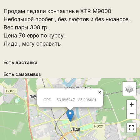
Продам педали контактные XTR M9000
Небольшой пробег , без люфтов и без нюансов .
Вес пары 308 гр .
Цена 70 евро по курсу .
Лида , могу отравить
Есть доставка
Есть самовывоз
×
GPS
53.896247
25.296021
+
−