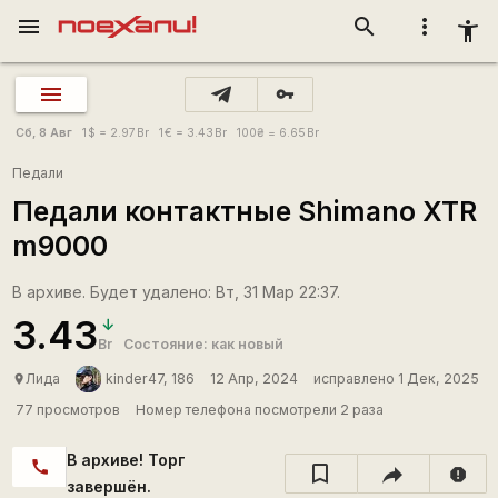
menu
search
more_vert
accessibility_new
vpn_key
Сб, 8 Авг
1
$
= 2.97
Br
1
€
= 3.43
Br
100
₴
= 6.65
Br
Педали
Педали контактные Shimano XTR
m9000
В архиве. Будет удалено: Вт, 31 Мар 22:37.
3.43
Br
Состояние: как новый
Лида
kinder47, 186
12 Апр, 2024
исправлено 1 Дек, 2025
place
77 просмотров
Номер телефона посмотрели 2 раза
В архиве! Торг
call
report
завершён.