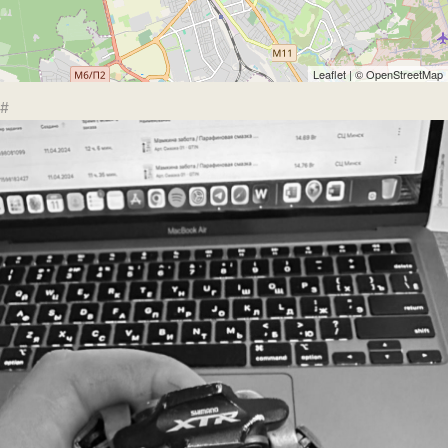
Leaflet
| ©
OpenStreetMap
#