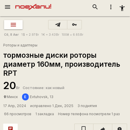
menu
search
more_vert
accessibility_new
vpn_key
Сб, 8 Авг
1
$
= 2.97
Br
1
€
= 3.43
Br
100
₴
= 6.65
Br
Роторы и адаптеры
тормозные диски роторы
диаметр 160мм, производитель
RPT
20
Br
Состояние: как новый
E
Минск
Evtuhovsk, 13
place
17 Апр, 2024
исправлено 1 Дек, 2025
3 поднятия
66 просмотров
1 закладка
Номер телефона посмотрели 1 раз
chat
report