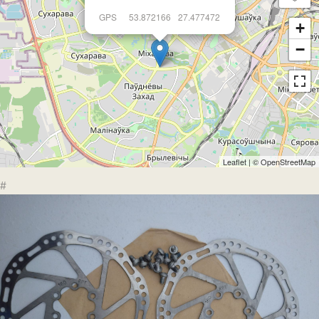
GPS
53.872166
27.477472
+
−
Leaflet
| ©
OpenStreetMap
#