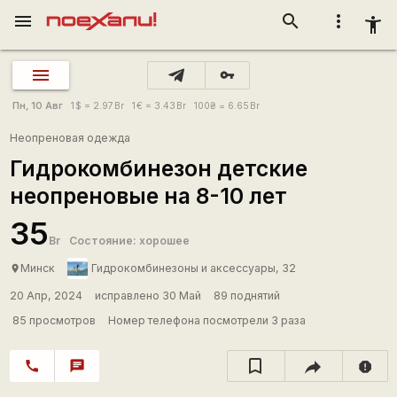
menu
search
more_vert
accessibility_new
vpn_key
Пн, 10 Авг
1
$
= 2.97
Br
1
€
= 3.43
Br
100
₴
= 6.65
Br
Неопреновая одежда
Гидрокомбинезон детские
неопреновые на 8-10 лет
35
Br
Состояние: хорошее
Минск
Гидрокомбинезоны и аксессуары, 32
place
20 Апр, 2024
исправлено 30 Май
89 поднятий
85 просмотров
Номер телефона посмотрели 3 раза
call
chat
report