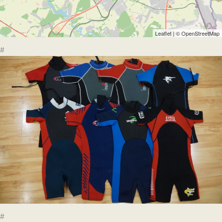
Leaflet
| ©
OpenStreetMap
#
#