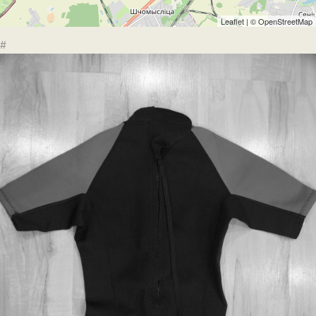
Leaflet
| ©
OpenStreetMap
#