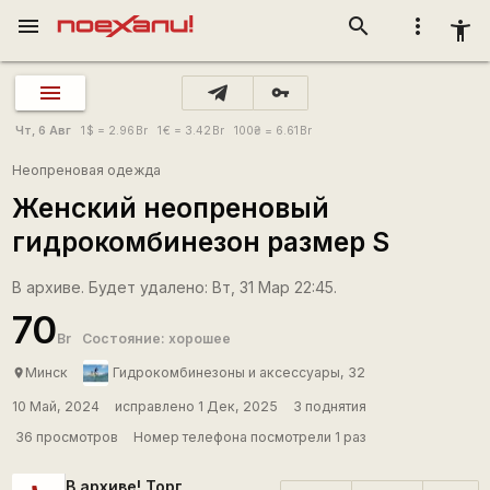
menu
search
more_vert
accessibility_new
vpn_key
Чт, 6 Авг
1
$
= 2.96
Br
1
€
= 3.42
Br
100
₴
= 6.61
Br
Неопреновая одежда
Женский неопреновый
гидрокомбинезон размер S
В архиве. Будет удалено: Вт, 31 Мар 22:45.
70
Br
Состояние: хорошее
Минск
Гидрокомбинезоны и аксессуары, 32
place
10 Май, 2024
исправлено 1 Дек, 2025
3 поднятия
36 просмотров
Номер телефона посмотрели 1 раз
В архиве! Торг