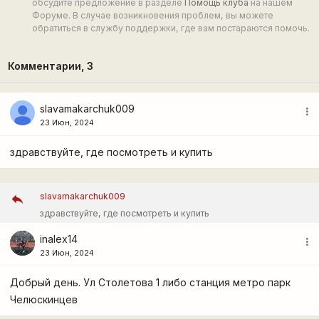
обсудите предложение в разделе
Помощь клуба
на нашем
Форуме. В случае возникновения проблем, вы можете
обратиться в службу поддержки, где вам постараются помочь.
Комментарии,
3
slavamakarchuk009
more_vert
23 Июн, 2024
здравствуйте, где посмотреть и купить
slavamakarchuk009
здравствуйте, где посмотреть и купить
inalex14
more_vert
23 Июн, 2024
Добрый день. Ул Столетова 1 либо станция метро парк
Челюскинцев