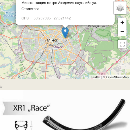
Минск станция метро Академия наук либо ул.
Сталетова
GPS
53.907085
27.621442
+
−
Leaflet
| ©
OpenStreetMap
#