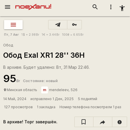
menu
search
more_vert
accessibility_new
vpn_key
Пт, 7 Авг
1
$
= 2.98
Br
1
€
= 3.44
Br
100
₴
= 6.65
Br
Обод
Обод Exal XR1 28'' 36H
В архиве. Будет удалено: Вт, 31 Мар 22:46.
95
Br
Состояние: новый
m
Минская область
mendeleev, 526
place
14 Май, 2024
исправлено 1 Дек, 2025
5 поднятий
127 просмотров
1 закладка
Номер телефона посмотрели 1 раз
В архиве! Торг завершён.
report