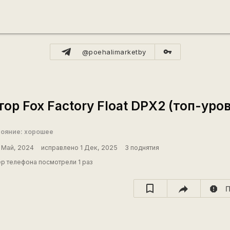
vpn_key
@poehalimarketby
р Fox Factory Float DPX2 (топ-уров
ояние: хорошее
 Май, 2024
исправлено 1 Дек, 2025
3 поднятия
р телефона посмотрели 1 раз
report
П