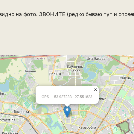
видно на фото. ЗВОНИТЕ (редко бываю тут и оповещ
×
GPS
53.927233
27.551823