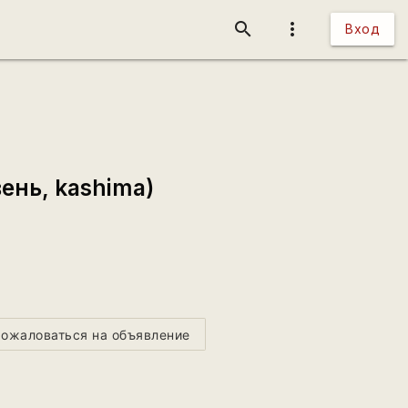
search
more_vert
Вход
ень, kashima)
ожаловаться на объявление