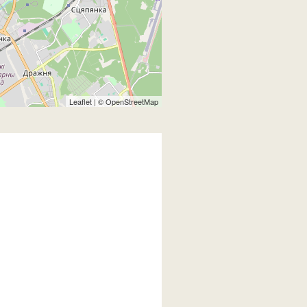
Leaflet
| ©
OpenStreetMap