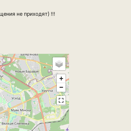
ения не приходят) !!!
+
−