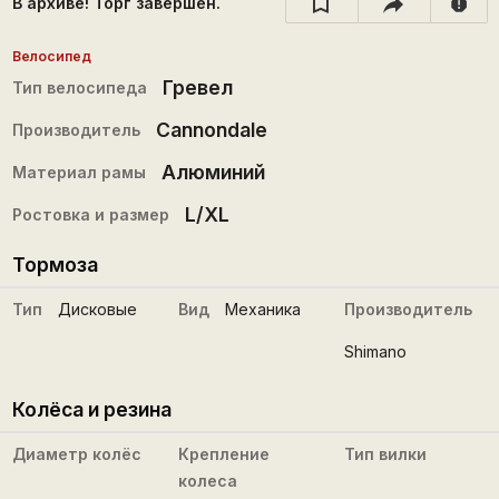
В архиве! Торг завершён.
report
Велосипед
Гревел
Тип велосипеда
Cannondale
Производитель
Алюминий
Материал рамы
L/XL
Ростовка и размер
Тормоза
Тип
Дисковые
Вид
Механика
Производитель
Shimano
Колёса и резина
Диаметр колёс
Крепление
Тип вилки
колеса