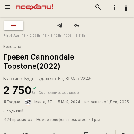
menu
search
more_vert
accessibility_new
vpn_key
Чт, 6 Авг
1
$
= 2.96
Br
1
€
= 3.42
Br
100
₴
= 6.61
Br
Велосипед
Гревел Cannondale
Topstone(2022)
В архиве. Будет удалено: Вт, 31 Мар 22:46.
2 750
Br
Состояние: хорошее
Гродно
Никита, 77
15 Май, 2024
исправлено 1 Дек, 2025
place
6 поднятий
424 просмотра
Номер телефона посмотрели 1 раз