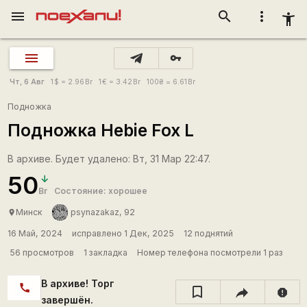
menu
search
more_vert
accessibility_new
vpn_key
Чт, 6 Авг
1
$
= 2.96
Br
1
€
= 3.42
Br
100
₴
= 6.61
Br
Подножка
Подножка Hebie Fox L
В архиве. Будет удалено: Вт, 31 Мар 22:47.
50
Br
Состояние: хорошее
Минск
psynazakaz, 92
place
16 Май, 2024
исправлено 1 Дек, 2025
12 поднятий
56 просмотров
1 закладка
Номер телефона посмотрели 1 раз
В архиве! Торг
call
report
завершён.