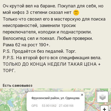
Оч крутой вел на баране. Покупал для себя, но
мой кифоз 3 степени сказал нет
:(
Только что свозил его в мастерскую для поиска
неисправностей, заменили тросик
переключателя, колодки и поднастроили.
Велосипед сел и поехал. Любые проверки.
Рама 62 на рост 190+.
P.S. Продаётся без педалей. Торг.
P.P.S. На второй фото вся спецификация вела.
ТОЛЬКО ДО КОНЦА НЕДЕЛИ ТАКАЯ ЦЕНА +
ТОРГ.
Есть самовывоз
×
Фрунзенский район, ул. Одинцова
GPS
53.901062
27.436166
+