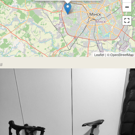
−
Leaflet
| ©
OpenStreetMap
#