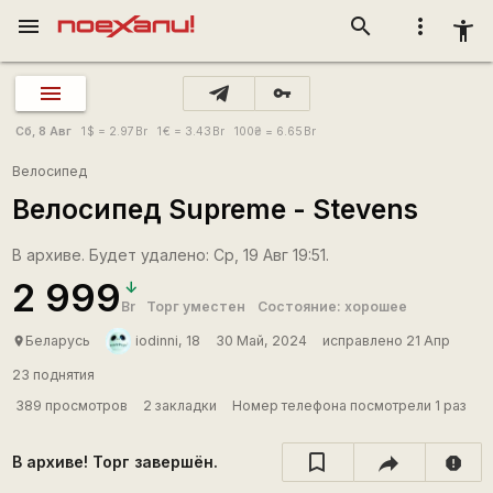
menu
search
more_vert
accessibility_new
vpn_key
Сб, 8 Авг
1
$
= 2.97
Br
1
€
= 3.43
Br
100
₴
= 6.65
Br
Велосипед
Велосипед Supreme - Stevens
В архиве. Будет удалено: Ср, 19 Авг 19:51.
2 999
Br
Торг уместен
Состояние: хорошее
Беларусь
iodinni, 18
30 Май, 2024
исправлено 21 Апр
place
23 поднятия
389 просмотров
2 закладки
Номер телефона посмотрели 1 раз
В архиве! Торг завершён.
report