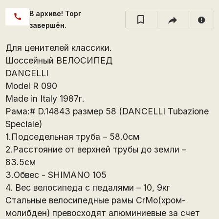
В архиве! Торг
call
report
завершён.
Для ценителей классики.
Шоссейный ВЕЛОСИПЕД
DANCELLI
Model R 090
Made in Italy 1987г.
Рама:# D.14843 размер 58 (DANCELLI Tubazione
Speciale)
1.Подседельная труба – 58.0см
2.Расстояние от верхней трубы до земли –
83.5см
3.Обвес - SHIMANO 105
4. Вес велосипеда с педалями – 10, 9кг
Стальные велосипедные рамы CrMo(хром-
молибден) превосходят алюминиевые за счет