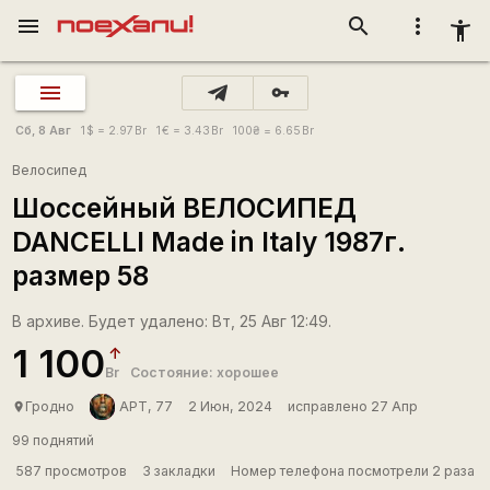
menu
search
more_vert
accessibility_new
vpn_key
Сб, 8 Авг
1
$
= 2.97
Br
1
€
= 3.43
Br
100
₴
= 6.65
Br
Велосипед
Шоссейный ВЕЛОСИПЕД
DANCELLI Made in Italy 1987г.
размер 58
В архиве. Будет удалено: Вт, 25 Авг 12:49.
1 100
Br
Состояние: хорошее
Гродно
APT, 77
2 Июн, 2024
исправлено 27 Апр
place
99 поднятий
587 просмотров
3 закладки
Номер телефона посмотрели 2 раза