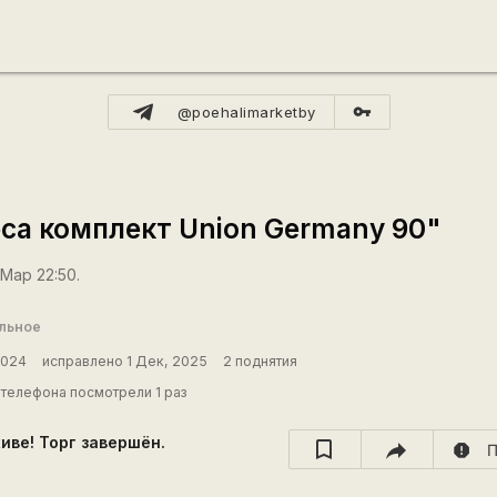
vpn_key
@poehalimarketby
са комплект Union Germany 90"
 Мар 22:50.
льное
2024
исправлено 1 Дек, 2025
2 поднятия
телефона посмотрели 1 раз
хиве! Торг завершён.
report
П