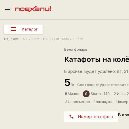
menu
Каталог
Пт, 7 Авг
1
$
= 2.98
Br
1
€
= 3.44
Br
100
₴
= 6.65
Br
Вело фонарь
Катафоты на колё
В архиве. Будет удалено: Вт, 31
5
Br
Состояние: удовлетворите
S
Минск
Sturmi, 140
2 Июн, 
place
34 просмотра
1 закладка
Номер 
В ар
call
Номер телефона