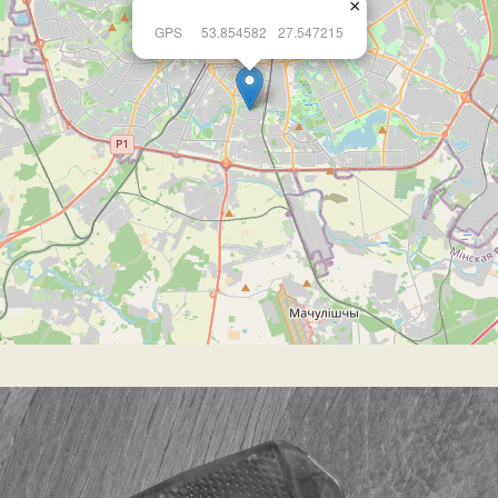
×
GPS
53.854582
27.547215