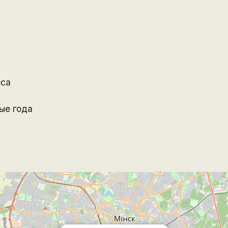
ёса
ые года