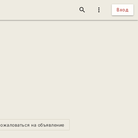
search
more_vert
Вход
ожаловаться на объявление