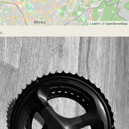
Leaflet
| ©
OpenStreetMap
#