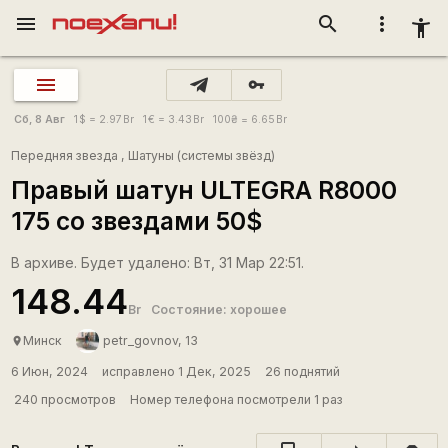
menu
search
more_vert
accessibility_new
vpn_key
Сб, 8 Авг
1
$
= 2.97
Br
1
€
= 3.43
Br
100
₴
= 6.65
Br
Передняя звезда
,
Шатуны (системы звёзд)
Правый шатун ULTEGRA R8000
175 со звездами 50$
В архиве. Будет удалено: Вт, 31 Мар 22:51.
148.44
Br
Состояние: хорошее
Минск
petr_govnov, 13
place
6 Июн, 2024
исправлено 1 Дек, 2025
26 поднятий
240 просмотров
Номер телефона посмотрели 1 раз