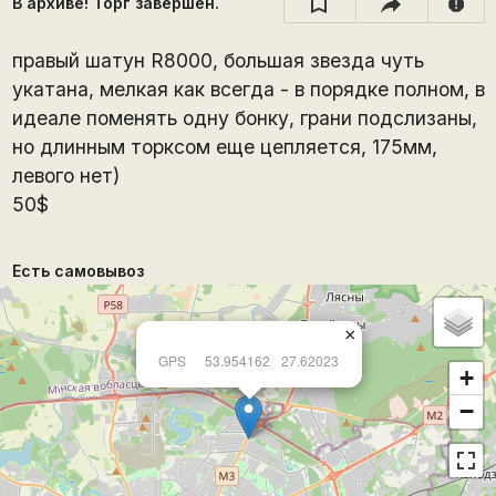
В архиве! Торг завершён.
report
правый шатун R8000, большая звезда чуть
укатана, мелкая как всегда - в порядке полном, в
идеале поменять одну бонку, грани подслизаны,
но длинным торксом еще цепляется, 175мм,
левого нет)
50$
Есть самовывоз
×
GPS
53.954162
27.62023
+
−