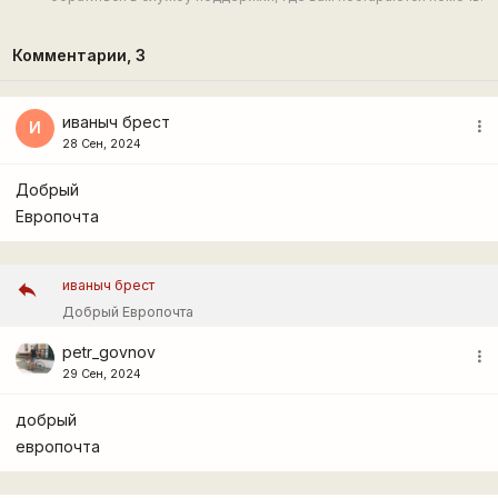
Комментарии,
3
иваныч брест
more_vert
И
28 Сен, 2024
Добрый
Европочта
иваныч брест
Добрый Европочта
petr_govnov
more_vert
29 Сен, 2024
добрый
европочта