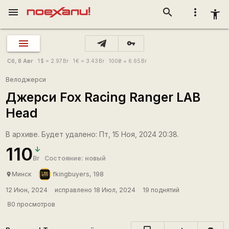
menu
search
more_vert
accessibility_new
vpn_key
Сб, 8 Авг
1
$
= 2.97
Br
1
€
= 3.43
Br
100
₴
= 6.65
Br
Велоджерси
Джерси Fox Racing Ranger LAB
Head
В архиве. Будет удалено: Пт, 15 Ноя, 2024 20:38.
110
Br
Состояние: новый
Минск
fkingbuyers, 198
place
12 Июн, 2024
исправлено 18 Июл, 2024
19 поднятий
80 просмотров