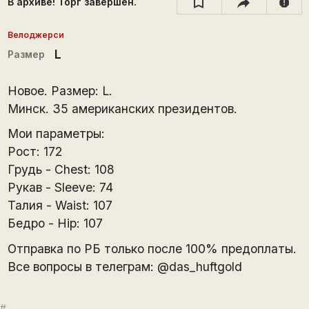
В архиве! Торг завершён.
report
Велоджерси
L
Размер
Новое. Размер: L.
Минск. 35 американских президентов.
Мои параметры:
Рост: 172
Грудь - Chest: 108
Рукав - Sleeve: 74
Талия - Waist: 107
Бедро - Hip: 107
Отправка по РБ только после 100% предоплаты.
Все вопросы в телеграм: @das_huftgold
#