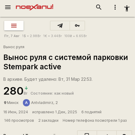
menu
search
more_vert
accessibility_new
vpn_key
Пт, 7 Авг
1
$
= 2.98
Br
1
€
= 3.44
Br
100
₴
= 6.65
Br
Вынос руля
Вынос руля с системой парковки
Stempark active
В архиве. Будет удалено: Вт, 31 Мар 22:53.
280
Br
Состояние: как новый
A
Минск
Antvladimirz, 2
place
16 Июн, 2024
исправлено 1 Дек, 2025
6 поднятий
146 просмотров
2 закладки
Номер телефона посмотрели 1 раз