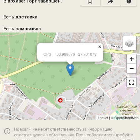
В архиве! Торг завершён.
report
Есть доставка
Есть самовывоз
×
GPS
53.998676
27.701073
+
−
Leaflet
| ©
OpenStreetMap
Поехали! не несёт ответственность за информацию,
error_outline
содержащуюся в объявлениях. При необходимости требуйте