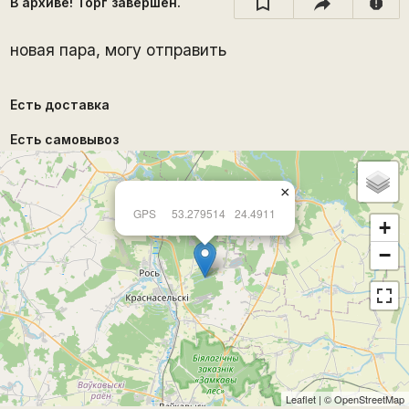
В архиве! Торг завершён.
report
новая пара, могу отправить
Есть доставка
Есть самовывоз
×
GPS
53.279514
24.4911
+
−
Leaflet
| ©
OpenStreetMap