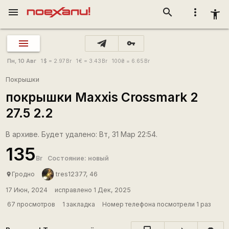
menu
search
more_vert
accessibility_new
vpn_key
Пн, 10 Авг
1
$
= 2.97
Br
1
€
= 3.43
Br
100
₴
= 6.65
Br
Покрышки
покрышки Maxxis Crossmark 2
27.5 2.2
В архиве. Будет удалено: Вт, 31 Мар 22:54.
135
Br
Состояние: новый
Гродно
tres12377, 46
place
17 Июн, 2024
исправлено 1 Дек, 2025
67 просмотров
1 закладка
Номер телефона посмотрели 1 раз