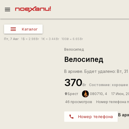
menu
Каталог
Пт, 7 Авг
1
$
= 2.98
Br
1
€
= 3.44
Br
100
₴
= 6.65
Br
Велосипед
Велосипед
В архиве. Будет удалено: Вт, 31
370
Br
Состояние: хорошее
Брест
080710, 4
17 Июн, 2
place
46 просмотров
Номер телефона п
В ар
call
Номер телефона