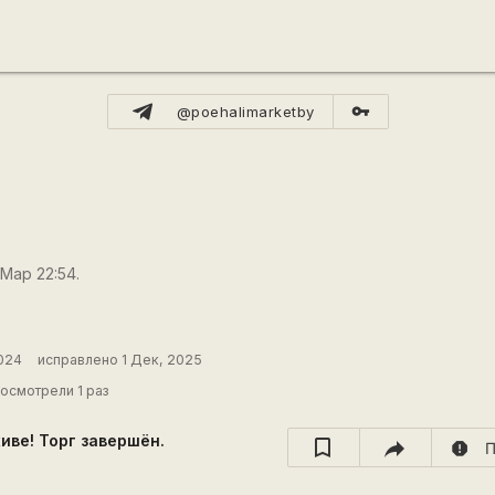
vpn_key
@poehalimarketby
 Мар 22:54.
024
исправлено 1 Дек, 2025
осмотрели 1 раз
хиве! Торг завершён.
report
П