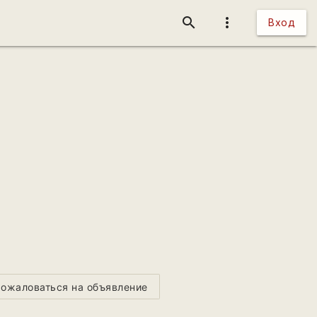
search
more_vert
Вход
ожаловаться на объявление